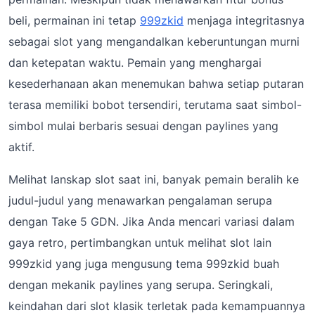
beli, permainan ini tetap
999zkid
menjaga integritasnya
sebagai slot yang mengandalkan keberuntungan murni
dan ketepatan waktu. Pemain yang menghargai
kesederhanaan akan menemukan bahwa setiap putaran
terasa memiliki bobot tersendiri, terutama saat simbol-
simbol mulai berbaris sesuai dengan paylines yang
aktif.
Melihat lanskap slot saat ini, banyak pemain beralih ke
judul-judul yang menawarkan pengalaman serupa
dengan Take 5 GDN. Jika Anda mencari variasi dalam
gaya retro, pertimbangkan untuk melihat slot lain
999zkid yang juga mengusung tema 999zkid buah
dengan mekanik paylines yang serupa. Seringkali,
keindahan dari slot klasik terletak pada kemampuannya