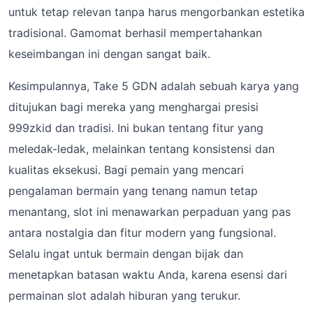
untuk tetap relevan tanpa harus mengorbankan estetika
tradisional. Gamomat berhasil mempertahankan
keseimbangan ini dengan sangat baik.
Kesimpulannya, Take 5 GDN adalah sebuah karya yang
ditujukan bagi mereka yang menghargai presisi
999zkid dan tradisi. Ini bukan tentang fitur yang
meledak-ledak, melainkan tentang konsistensi dan
kualitas eksekusi. Bagi pemain yang mencari
pengalaman bermain yang tenang namun tetap
menantang, slot ini menawarkan perpaduan yang pas
antara nostalgia dan fitur modern yang fungsional.
Selalu ingat untuk bermain dengan bijak dan
menetapkan batasan waktu Anda, karena esensi dari
permainan slot adalah hiburan yang terukur.