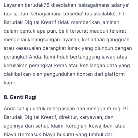
Layanan barudak78 disediakan 'sebagaimana adanya'
(as is) dan 'sebagaimana tersedia' (as available). PT.
Barudak Digital Kreatif tidak memberikan jaminan
dalam bentuk apa pun, baik tersurat maupun tersirat,
mengenai kelangsungan layanan, ketiadaan gangguan,
atau kesesuaian perangkat lunak yang diunduh dengan
perangkat Anda. Kami tidak bertanggung jawab atas
kerusakan perangkat keras atau kehilangan data yang
diakibatkan oleh pengunduhan konten dari platform
kami.
8. Ganti Rugi
Anda setuju untuk melepaskan dan mengganti rugi PT.
Barudak Digital Kreatif, direktur, karyawan, dan
agennya dari setiap klaim, kerugian, kewajiban, atau
biaya (termasuk biaya hukum) yang timbul dari