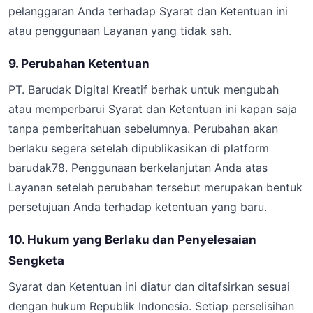
pelanggaran Anda terhadap Syarat dan Ketentuan ini
atau penggunaan Layanan yang tidak sah.
9. Perubahan Ketentuan
PT. Barudak Digital Kreatif berhak untuk mengubah
atau memperbarui Syarat dan Ketentuan ini kapan saja
tanpa pemberitahuan sebelumnya. Perubahan akan
berlaku segera setelah dipublikasikan di platform
barudak78. Penggunaan berkelanjutan Anda atas
Layanan setelah perubahan tersebut merupakan bentuk
persetujuan Anda terhadap ketentuan yang baru.
10. Hukum yang Berlaku dan Penyelesaian
Sengketa
Syarat dan Ketentuan ini diatur dan ditafsirkan sesuai
dengan hukum Republik Indonesia. Setiap perselisihan