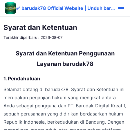
✅ barudak78 Official Website | Unduh barudak78 App Resmi Mudah ⭐
Syarat dan Ketentuan
Terakhir diperbarui: 2026-08-07
Syarat dan Ketentuan Penggunaan
Layanan barudak78
1. Pendahuluan
Selamat datang di barudak78. Syarat dan Ketentuan ini
merupakan perjanjian hukum yang mengikat antara
Anda sebagai pengguna dan PT. Barudak Digital Kreatif,
sebuah perusahaan yang didirikan berdasarkan hukum
Republik Indonesia, berkedudukan di Bandung. Dengan